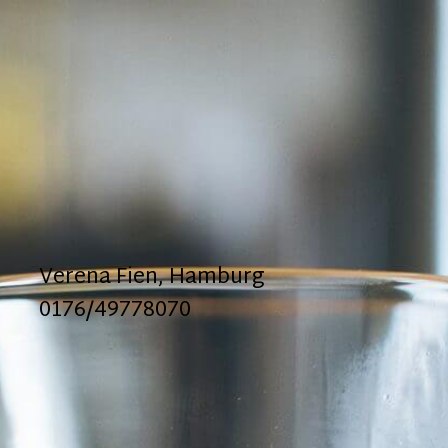
Verena Fien, Hamburg
0176/49778070